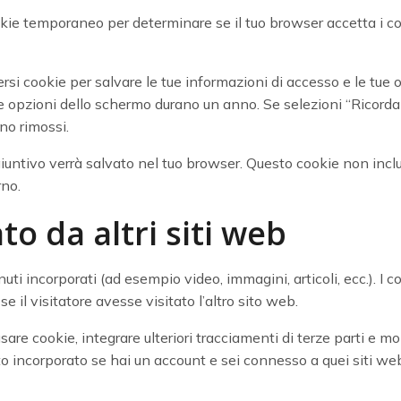
ookie temporaneo per determinare se il tuo browser accetta i 
rsi cookie per salvare le tue informazioni di accesso e le tue o
e opzioni dello schermo durano un anno. Se selezioni “Ricordam
no rimossi.
giuntivo verrà salvato nel tuo browser. Questo cookie non incl
rno.
o da altri siti web
uti incorporati (ad esempio video, immagini, articoli, ecc.). I co
l visitatore avesse visitato l’altro sito web.
sare cookie, integrare ulteriori tracciamenti di terze parti e mon
o incorporato se hai un account e sei connesso a quei siti we