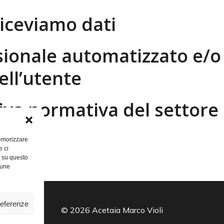
riceviamo dati
ionale automatizzato e/o 
ell’utente
tiva normativa del settore
memorizzare
e ci
i su questo
cune
referenze
© 2026 Acetaia Marco Violi