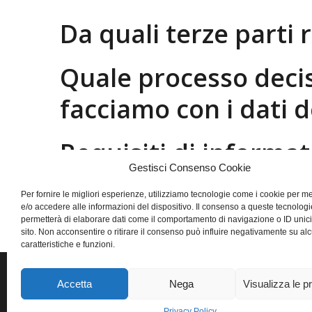
Da quali terze parti 
Quale processo decis
facciamo con i dati d
Requisiti di informa
Gestisci Consenso Cookie
Per fornire le migliori esperienze, utilizziamo tecnologie come i cookie per 
e/o accedere alle informazioni del dispositivo. Il consenso a queste tecnologi
permetterà di elaborare dati come il comportamento di navigazione o ID unic
sito. Non acconsentire o ritirare il consenso può influire negativamente su al
caratteristiche e funzioni.
Accetta
Nega
Visualizza le p
Privacy Policy