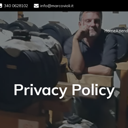
340 0628102
info@marcovioli.it
Home
Azien
Privacy Policy