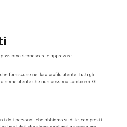
ti
e possiamo riconoscere e approvare
e forniscono nel loro profilo utente. Tutti gli
 loro nome utente che non possono cambiare). Gli
on i dati personali che abbiamo su di te, compresi i
n include i dati che siamo obbligati a conservare