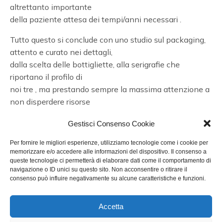
altrettanto importante
della paziente attesa dei tempi/anni necessari .
Tutto questo si conclude con uno studio sul packaging,
attento e curato nei dettagli,
dalla scelta delle bottigliette, alla serigrafie che
riportano il profilo di
noi tre , ma prestando sempre la massima attenzione a
non disperdere risorse
economiche sui costi del prodotto finito. Per tutto
Gestisci Consenso Cookie
questo ed anche altro ,
dovrei ringraziare una serie importante di professionisti
Per fornire le migliori esperienze, utilizziamo tecnologie come i cookie per
amici che hanno
memorizzare e/o accedere alle informazioni del dispositivo. Il consenso a
queste tecnologie ci permetterà di elaborare dati come il comportamento di
collaborato con me e che appena mi autorizzeranno e
navigazione o ID unici su questo sito. Non acconsentire o ritirare il
se ne avrò ancora voglia,
consenso può influire negativamente su alcune caratteristiche e funzioni.
li nominerò.
Accetta